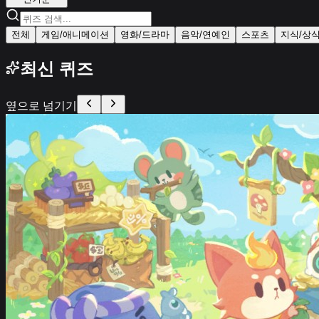
전체
게임/애니메이션
영화/드라마
음악/연예인
스포츠
지식/상
최신 퀴즈
옆으로 넘기기