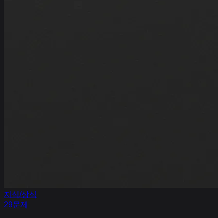
지식/상식
29
문제