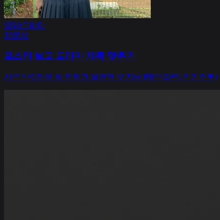
영화/드라마
15
문제
포스터 보고 드라마 제목 맞추기
시즌 안적어도 됨 힌트가 될만한 것 지움 (메인 화면: 진기주💗)