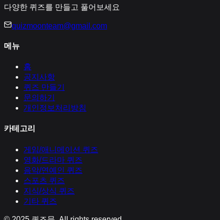
다양한 퀴즈를 만들고 풀어보세요
quizmoonteam@gmail.com
메뉴
홈
공지사항
퀴즈 만들기
문의하기
개인정보처리방침
카테고리
게임/애니메이션
퀴즈
영화/드라마
퀴즈
음악/연예인
퀴즈
스포츠
퀴즈
지식/상식
퀴즈
기타
퀴즈
© 2025
퀴즈문
. All rights reserved.