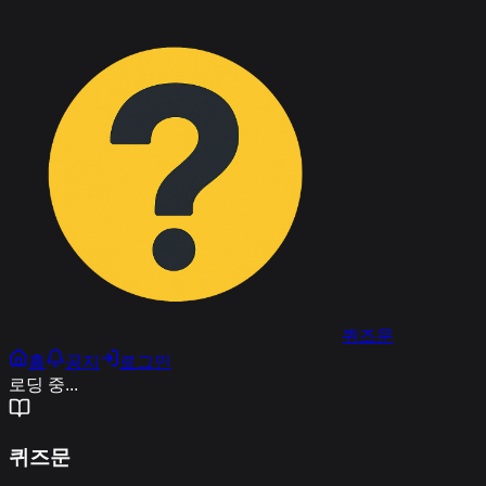
퀴즈문
홈
공지
로그인
로딩 중...
퀴즈문