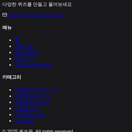
다양한 퀴즈를 만들고 풀어보세요
quizmoonteam@gmail.com
메뉴
홈
공지사항
퀴즈 만들기
문의하기
개인정보처리방침
카테고리
게임/애니메이션
퀴즈
영화/드라마
퀴즈
음악/연예인
퀴즈
스포츠
퀴즈
지식/상식
퀴즈
기타
퀴즈
© 2025
퀴즈문
. All rights reserved.