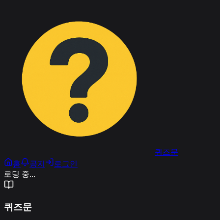
퀴즈문
홈
공지
로그인
로딩 중...
퀴즈문