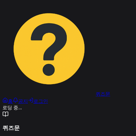
퀴즈문
홈
공지
로그인
로딩 중...
퀴즈문