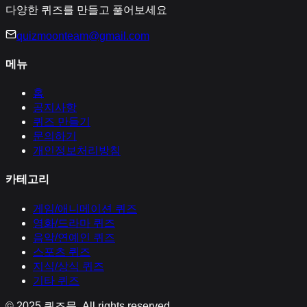
다양한 퀴즈를 만들고 풀어보세요
quizmoonteam@gmail.com
메뉴
홈
공지사항
퀴즈 만들기
문의하기
개인정보처리방침
카테고리
게임/애니메이션
퀴즈
영화/드라마
퀴즈
음악/연예인
퀴즈
스포츠
퀴즈
지식/상식
퀴즈
기타
퀴즈
© 2025
퀴즈문
. All rights reserved.