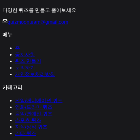
다양한 퀴즈를 만들고 풀어보세요
quizmoonteam@gmail.com
메뉴
홈
공지사항
퀴즈 만들기
문의하기
개인정보처리방침
카테고리
게임/애니메이션
퀴즈
영화/드라마
퀴즈
음악/연예인
퀴즈
스포츠
퀴즈
지식/상식
퀴즈
기타
퀴즈