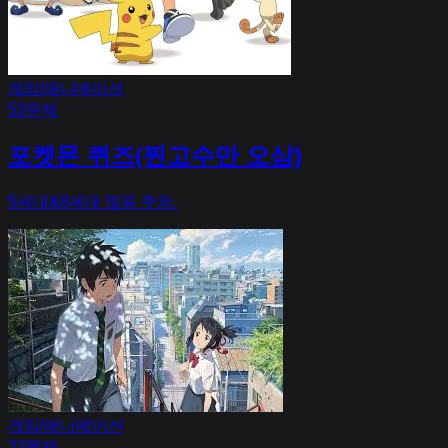
게임/애니메이션
53
문제
포켓몬 퀴즈(찐고수만 오삼)
5세대&8세대 많음 주의.
게임/애니메이션
22
문제