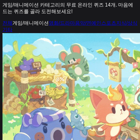
게임/애니메이션
카테고리의 무료 온라인 퀴즈
14
개. 마음에
드는 퀴즈를 골라 도전해보세요!
전체
게임/애니메이션
영화/드라마
음악/연예인
스포츠
지식/상식
기타