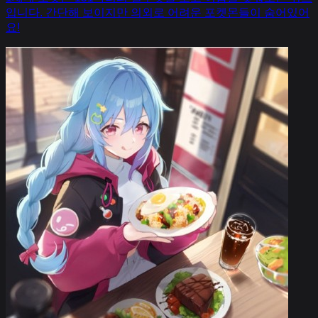
입니다. 간단해 보이지만 의외로 어려운 포켓몬들이 숨어있어
요!