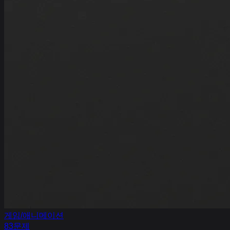
게임/애니메이션
83
문제