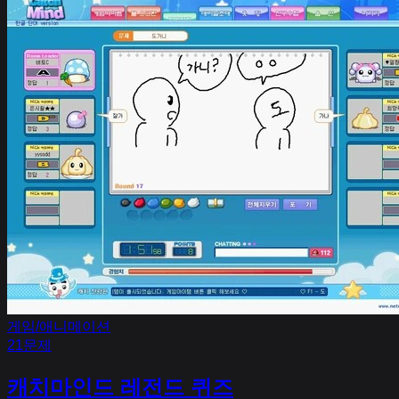
게임/애니메이션
21
문제
캐치마인드 레전드 퀴즈