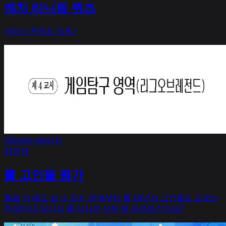
캐치 티니핑 퀴즈
서비스 문제도 있음 !
게임/애니메이션
32
문제
롤 고인물 평가
롤을 안 해도 알 수 있는 문제부터 롤 10년차 고인물도 모르는
문제까지! 당신의 롤 상식은 상위 몇 퍼센트인가요?