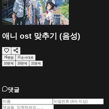
애니 ost 맞추기 (음성)
랜덤
순서대로
10문제
20문제
22
문제
댓글