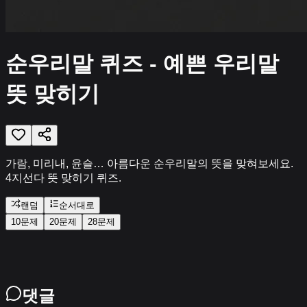
순우리말 퀴즈 - 예쁜 우리말
뜻 맞히기
가람, 미리내, 윤슬… 아름다운 순우리말의 뜻을 맞혀보세요.
4지선다 뜻 맞히기 퀴즈.
랜덤
순서대로
10문제
20문제
28
문제
댓글