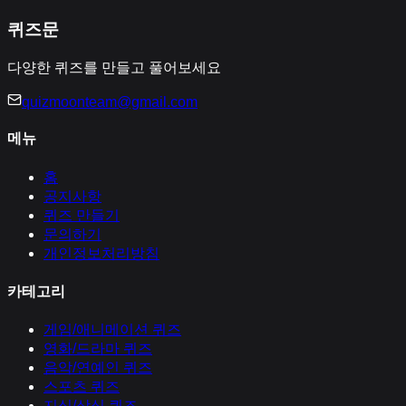
퀴즈문
다양한 퀴즈를 만들고 풀어보세요
quizmoonteam@gmail.com
메뉴
홈
공지사항
퀴즈 만들기
문의하기
개인정보처리방침
카테고리
게임/애니메이션
퀴즈
영화/드라마
퀴즈
음악/연예인
퀴즈
스포츠
퀴즈
지식/상식
퀴즈