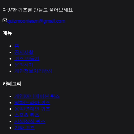
다양한 퀴즈를 만들고 풀어보세요
quizmoonteam@gmail.com
메뉴
홈
공지사항
퀴즈 만들기
문의하기
개인정보처리방침
카테고리
게임/애니메이션
퀴즈
영화/드라마
퀴즈
음악/연예인
퀴즈
스포츠
퀴즈
지식/상식
퀴즈
기타
퀴즈