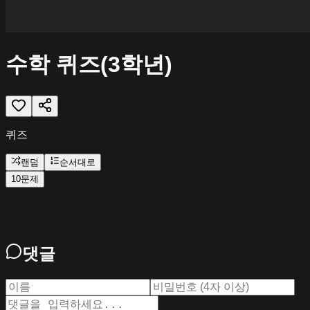
수학 퀴즈(3학년)
퀴즈
랜덤
순서대로
10문제
댓글