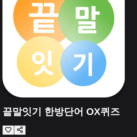
끝말잇기 한방단어 OX퀴즈