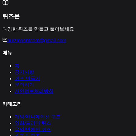
퀴즈문
다양한 퀴즈를 만들고 풀어보세요
quizmoonteam@gmail.com
메뉴
홈
공지사항
퀴즈 만들기
문의하기
개인정보처리방침
카테고리
게임/애니메이션
퀴즈
영화/드라마
퀴즈
음악/연예인
퀴즈
스포츠
퀴즈